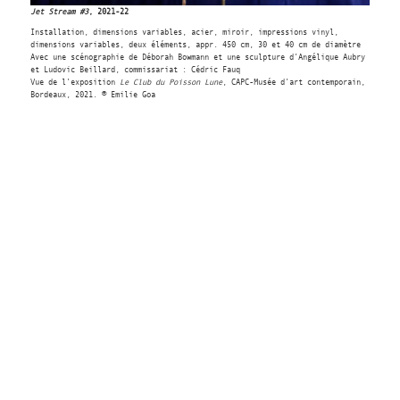
Jet Stream #3
, 2021-22
Installation, dimensions variables, acier, miroir, impressions vinyl,
dimensions variables, deux éléments, appr. 450 cm, 30 et 40 cm de diamètre
Avec une scénographie de Déborah Bowmann et une sculpture d’Angélique Aubry
et Ludovic Beillard, commissariat : Cédric Fauq
Vue de l’exposition
Le Club du Poisson Lune
, CAPC-Musée d’art contemporain,
Bordeaux, 2021. © Emilie Goa